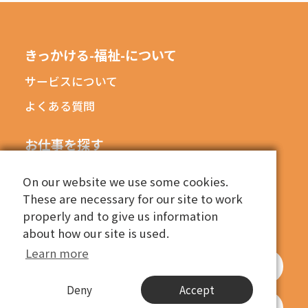
きっかける-福祉-について
サービスについて
よくある質問
お仕事を探す
エリアから探す
On our website we use some cookies.
On our website we use some cookies.
職種から探す
These are necessary for our site to work
These are necessary for our site to work
properly and to give us information
properly and to give us information
もっと詳しい条件でお仕事を探す
about how our site is used.
about how our site is used.
Learn more
Learn more
きっかける-福祉-にご掲載希望の企業はこちら
Deny
Deny
Accept
Accept