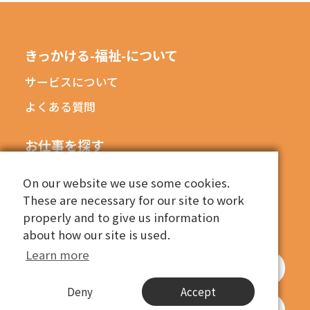
きっかける-福祉-について
サービスについて
よくある質問
お仕事を探す
エリアから探す
On our website we use some cookies.
On our website we use some cookies.
職種から探す
These are necessary for our site to work
These are necessary for our site to work
properly and to give us information
properly and to give us information
もっと詳しい条件でお仕事を探す
about how our site is used.
about how our site is used.
Learn more
Learn more
きっかける-福祉-にご掲載希望の企業はこちら
Deny
Deny
Accept
Accept