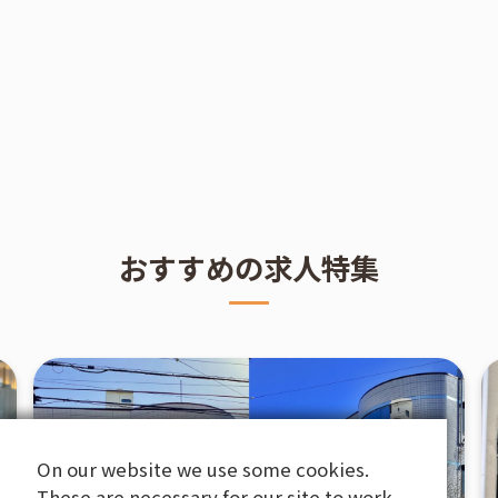
おすすめの求人特集
On our website we use some cookies.
On our website we use some cookies.
These are necessary for our site to work
These are necessary for our site to work