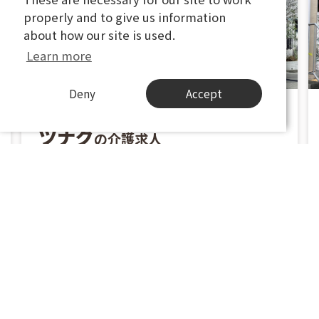
properly and to give us information
properly and to give us information
about how our site is used.
about how our site is used.
Learn more
Learn more
Deny
Deny
Accept
Accept
株式会社IDEC-Global
ツナグ
の介護求人
神奈川県川崎市高津区梶ケ谷2-8-17 1階
東急田園都市線 梶ヶ谷駅 徒歩６分
職種
生活相談員・生活支援員
雇用形態
正社員