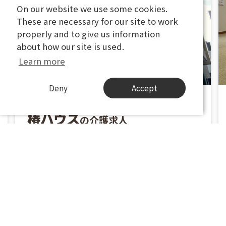
On our website we use some cookies.
On our website we use some cookies.
These are necessary for our site to work
These are necessary for our site to work
properly and to give us information
properly and to give us information
about how our site is used.
about how our site is used.
Learn more
Learn more
Deny
Deny
Accept
Accept
株式会社IDEC-Global
椿ハウス
の介護求人
神奈川県川崎市高津区梶ケ谷2-8-11
東急田園都市線 梶が谷駅徒歩8分
職種
サービス管理責任者
雇用形態